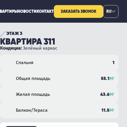
КВАРТИРЫ
НОВОСТИ
КОНТАКТ
ЗАКАЗАТЬ ЗВОНОК
RU
ЭТАЖ 3
КВАРТИРА 311
Кондициа:
Зелёный каркас
1
Спальня
55.1
М²
Общая площадь
43.6
М²
Жилая площадь
11.5
М²
Балкон/Тераса