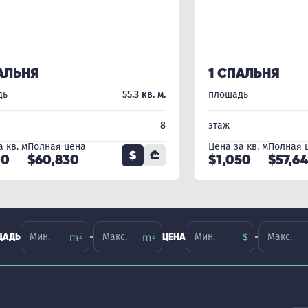
АЛЬНЯ
1 СПАЛЬНЯ
дь
55.3 кв. м.
площадь
8
этаж
 кв. м
Полная цена
Цена за кв. м
Полная 
$
₾
00
$60,830
$1,050
$57,6
-
-
ЩАДЬ
ЦЕНА