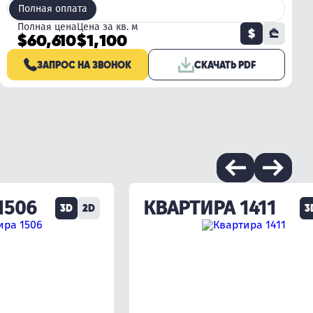
Полная оплата
Полная цена
Цена за кв. м
$
₾
$60,610
$1,100
ЗАПРОС НА ЗВОНОК
СКАЧАТЬ PDF
1506
КВАРТИРА 1411
3D
2D
3