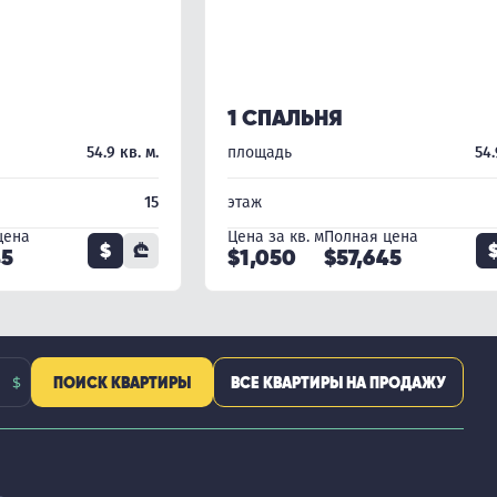
1 СПАЛЬНЯ
54.9 кв. м.
площадь
54.
15
этаж
цена
Цена за кв. м
Полная цена
$
₾
45
$1,050
$57,645
ПОИСК КВАРТИРЫ
ВСЕ КВАРТИРЫ НА ПРОДАЖУ