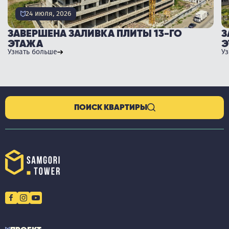
24 июля, 2026
ЗАВЕРШЕНА ЗАЛИВКА ПЛИТЫ 13-ГО
З
ЭТАЖА
Э
Узнать больше
У
ПОИСК КВАРТИРЫ