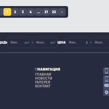
‹
1
2
3
4
...
21
22
›
-
-
ЩАДЬ
ЦЕНА
НАВИГАЦИЯ
ГЛАВНАЯ
НОВОСТИ
ГАЛЕРЕЯ
КОНТАКТ