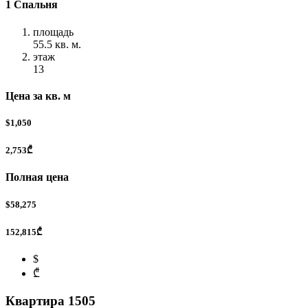
1 Спальня
площадь
55.5 кв. м.
этаж
13
Цена за кв. м
$1,050
2,753₾
Полная цена
$58,275
152,815₾
$
₾
Квартира 1505