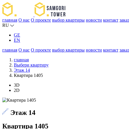
главная
О нас
О проекте
выбор квартиры
новости
контакт
зака
RU
GE
EN
главная
О нас
О проекте
выбор квартиры
новости
контакт
зака
главная
Выбери квартиру
Этаж 14
Квартира 1405
3D
2D
Этаж 14
Квартира 1405