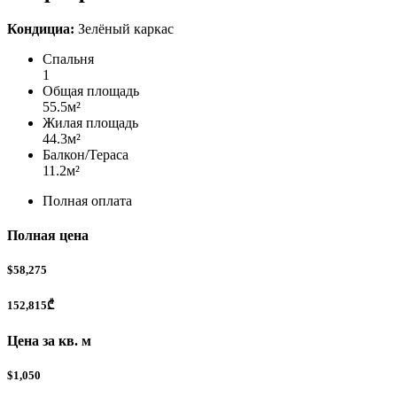
Кондициа:
Зелёный каркас
Спальня
1
Общая площадь
55.5
м²
Жилая площадь
44.3
м²
Балкон/Тераса
11.2
м²
Полная оплата
Полная цена
$58,275
152,815₾
Цена за кв. м
$1,050