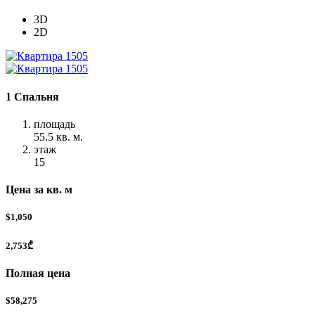
3D
2D
1 Спальня
площадь
55.5 кв. м.
этаж
15
Цена за кв. м
$1,050
2,753₾
Полная цена
$58,275