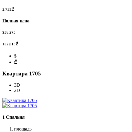
2,753₾
Полная цена
$58,275
152,815₾
$
₾
Квартира 1705
3D
2D
1 Спальня
площадь