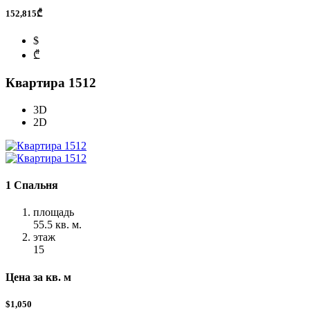
152,815₾
$
₾
Квартира 1512
3D
2D
1 Спальня
площадь
55.5 кв. м.
этаж
15
Цена за кв. м
$1,050