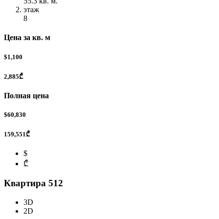
55.3 кв. м.
этаж
8
Цена за кв. м
$1,100
2,885₾
Полная цена
$60,830
159,551₾
$
₾
Квартира 512
3D
2D