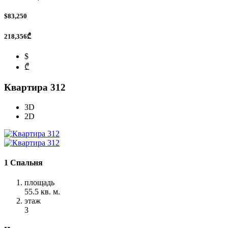
$83,250
218,356₾
$
₾
Квартира 312
3D
2D
1 Спальня
площадь
55.5 кв. м.
этаж
3