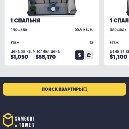
1 СПАЛЬНЯ
1 СПА
площадь
55.4 кв. м.
площадь
этаж
12
этаж
Цена за кв. м
Полная цена
Цена за кв
$
₾
$1,050
$58,170
$1,100
ПОИСК КВАРТИРЫ