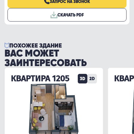
ЗАПРОС НА ЗВОНОК
СКАЧАТЬ PDF
ПОХОЖЕЕ ЗДАНИЕ
ВАС МОЖЕТ
ЗАИНТЕРЕСОВАТЬ
КВАРТИРА 1205
КВАР
3D
2D