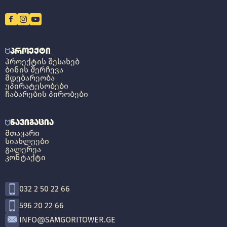
ᲞᲠᲝᲔᲥᲢᲘ
ᲞᲠᲝᲔᲥᲢᲘᲡ ᲨᲔᲡᲐᲮᲔᲑ
ᲑᲘᲜᲘᲡ ᲨᲔᲠᲩᲔᲕᲐ
ᲛᲓᲔᲑᲐᲠᲔᲝᲑᲐ
ᲣᲞᲘᲠᲐᲢᲔᲡᲝᲑᲔᲑᲘ
ᲩᲐᲑᲐᲠᲔᲑᲘᲡ ᲞᲘᲠᲝᲑᲔᲑᲘ
ᲜᲐᲕᲘᲒᲐᲪᲘᲐ
ᲛᲗᲐᲕᲐᲠᲘ
ᲡᲘᲐᲮᲚᲔᲔᲑᲘ
ᲒᲐᲚᲔᲠᲔᲐ
ᲙᲝᲜᲢᲐᲥᲢᲘ
032 2 50 22 66
596 20 22 66
INFO@SAMGORITOWER.GE