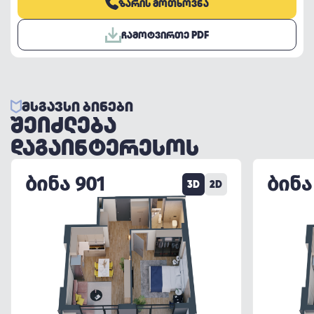
ᲖᲐᲠᲘᲡ ᲛᲝᲗᲮᲝᲕᲜᲐ
ᲩᲐᲛᲝᲢᲕᲘᲠᲗᲔ PDF
ᲛᲡᲒᲐᲕᲡᲘ ᲑᲘᲜᲔᲑᲘ
ᲨᲔᲘᲫᲚᲔᲑᲐ
ᲓᲐᲒᲐᲘᲜᲢᲔᲠᲔᲡᲝᲡ
ᲑᲘᲜᲐ 901
ᲑᲘᲜᲐ
3D
2D