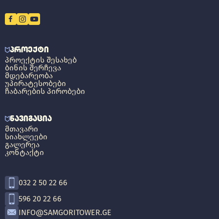
ᲞᲠᲝᲔᲥᲢᲘ
ᲞᲠᲝᲔᲥᲢᲘᲡ ᲨᲔᲡᲐᲮᲔᲑ
ᲑᲘᲜᲘᲡ ᲨᲔᲠᲩᲔᲕᲐ
ᲛᲓᲔᲑᲐᲠᲔᲝᲑᲐ
ᲣᲞᲘᲠᲐᲢᲔᲡᲝᲑᲔᲑᲘ
ᲩᲐᲑᲐᲠᲔᲑᲘᲡ ᲞᲘᲠᲝᲑᲔᲑᲘ
ᲜᲐᲕᲘᲒᲐᲪᲘᲐ
ᲛᲗᲐᲕᲐᲠᲘ
ᲡᲘᲐᲮᲚᲔᲔᲑᲘ
ᲒᲐᲚᲔᲠᲔᲐ
ᲙᲝᲜᲢᲐᲥᲢᲘ
032 2 50 22 66
596 20 22 66
INFO@SAMGORITOWER.GE