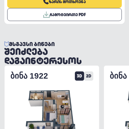
ᲖᲐᲠᲘᲡ ᲛᲝᲗᲮᲝᲕᲜᲐ
ᲩᲐᲛᲝᲢᲕᲘᲠᲗᲔ PDF
ᲛᲡᲒᲐᲕᲡᲘ ᲑᲘᲜᲔᲑᲘ
ᲨᲔᲘᲫᲚᲔᲑᲐ
ᲓᲐᲒᲐᲘᲜᲢᲔᲠᲔᲡᲝᲡ
ᲑᲘᲜᲐ 1922
ᲑᲘᲜᲐ
3D
2D