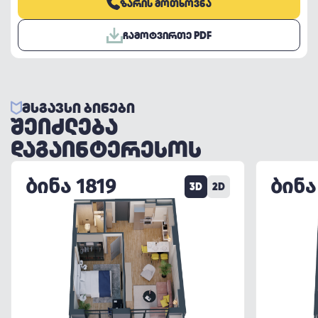
ᲖᲐᲠᲘᲡ ᲛᲝᲗᲮᲝᲕᲜᲐ
ᲩᲐᲛᲝᲢᲕᲘᲠᲗᲔ PDF
ᲛᲡᲒᲐᲕᲡᲘ ᲑᲘᲜᲔᲑᲘ
ᲨᲔᲘᲫᲚᲔᲑᲐ
ᲓᲐᲒᲐᲘᲜᲢᲔᲠᲔᲡᲝᲡ
ᲑᲘᲜᲐ 1819
ᲑᲘᲜᲐ
3D
2D