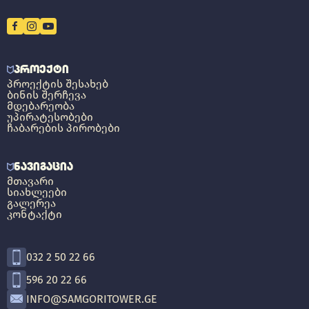
ᲞᲠᲝᲔᲥᲢᲘ
ᲞᲠᲝᲔᲥᲢᲘᲡ ᲨᲔᲡᲐᲮᲔᲑ
ᲑᲘᲜᲘᲡ ᲨᲔᲠᲩᲔᲕᲐ
ᲛᲓᲔᲑᲐᲠᲔᲝᲑᲐ
ᲣᲞᲘᲠᲐᲢᲔᲡᲝᲑᲔᲑᲘ
ᲩᲐᲑᲐᲠᲔᲑᲘᲡ ᲞᲘᲠᲝᲑᲔᲑᲘ
ᲜᲐᲕᲘᲒᲐᲪᲘᲐ
ᲛᲗᲐᲕᲐᲠᲘ
ᲡᲘᲐᲮᲚᲔᲔᲑᲘ
ᲒᲐᲚᲔᲠᲔᲐ
ᲙᲝᲜᲢᲐᲥᲢᲘ
032 2 50 22 66
596 20 22 66
INFO@SAMGORITOWER.GE