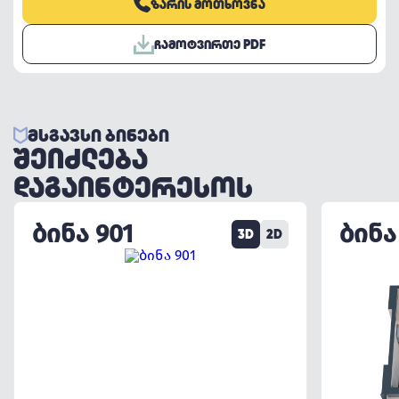
ᲖᲐᲠᲘᲡ ᲛᲝᲗᲮᲝᲕᲜᲐ
ᲩᲐᲛᲝᲢᲕᲘᲠᲗᲔ PDF
ᲛᲡᲒᲐᲕᲡᲘ ᲑᲘᲜᲔᲑᲘ
ᲨᲔᲘᲫᲚᲔᲑᲐ
ᲓᲐᲒᲐᲘᲜᲢᲔᲠᲔᲡᲝᲡ
ᲑᲘᲜᲐ 901
ᲑᲘᲜᲐ
3D
2D