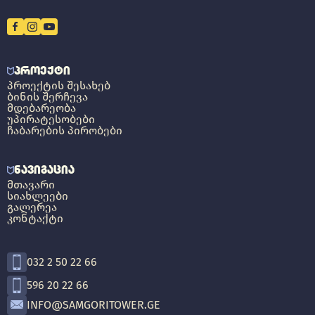
ᲞᲠᲝᲔᲥᲢᲘ
ᲞᲠᲝᲔᲥᲢᲘᲡ ᲨᲔᲡᲐᲮᲔᲑ
ᲑᲘᲜᲘᲡ ᲨᲔᲠᲩᲔᲕᲐ
ᲛᲓᲔᲑᲐᲠᲔᲝᲑᲐ
ᲣᲞᲘᲠᲐᲢᲔᲡᲝᲑᲔᲑᲘ
ᲩᲐᲑᲐᲠᲔᲑᲘᲡ ᲞᲘᲠᲝᲑᲔᲑᲘ
ᲜᲐᲕᲘᲒᲐᲪᲘᲐ
ᲛᲗᲐᲕᲐᲠᲘ
ᲡᲘᲐᲮᲚᲔᲔᲑᲘ
ᲒᲐᲚᲔᲠᲔᲐ
ᲙᲝᲜᲢᲐᲥᲢᲘ
032 2 50 22 66
596 20 22 66
INFO@SAMGORITOWER.GE