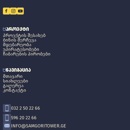
ᲞᲠᲝᲔᲥᲢᲘ
ᲞᲠᲝᲔᲥᲢᲘᲡ ᲨᲔᲡᲐᲮᲔᲑ
ᲑᲘᲜᲘᲡ ᲨᲔᲠᲩᲔᲕᲐ
ᲛᲓᲔᲑᲐᲠᲔᲝᲑᲐ
ᲣᲞᲘᲠᲐᲢᲔᲡᲝᲑᲔᲑᲘ
ᲩᲐᲑᲐᲠᲔᲑᲘᲡ ᲞᲘᲠᲝᲑᲔᲑᲘ
ᲜᲐᲕᲘᲒᲐᲪᲘᲐ
ᲛᲗᲐᲕᲐᲠᲘ
ᲡᲘᲐᲮᲚᲔᲔᲑᲘ
ᲒᲐᲚᲔᲠᲔᲐ
ᲙᲝᲜᲢᲐᲥᲢᲘ
032 2 50 22 66
596 20 22 66
INFO@SAMGORITOWER.GE