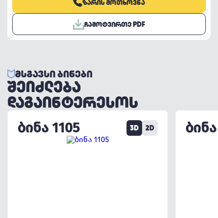
ᲖᲐᲠᲘᲡ ᲛᲝᲗᲮᲝᲕᲜᲐ
ᲩᲐᲛᲝᲢᲕᲘᲠᲗᲔ PDF
ᲛᲡᲒᲐᲕᲡᲘ ᲑᲘᲜᲔᲑᲘ
ᲨᲔᲘᲫᲚᲔᲑᲐ
ᲓᲐᲒᲐᲘᲜᲢᲔᲠᲔᲡᲝᲡ
ᲑᲘᲜᲐ 1105
ᲑᲘᲜᲐ
3D
2D