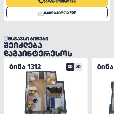
ᲖᲐᲠᲘᲡ ᲛᲝᲗᲮᲝᲕᲜᲐ
ᲩᲐᲛᲝᲢᲕᲘᲠᲗᲔ PDF
ᲛᲡᲒᲐᲕᲡᲘ ᲑᲘᲜᲔᲑᲘ
ᲨᲔᲘᲫᲚᲔᲑᲐ
ᲓᲐᲒᲐᲘᲜᲢᲔᲠᲔᲡᲝᲡ
ᲑᲘᲜᲐ 1312
ᲑᲘᲜᲐ
3D
2D