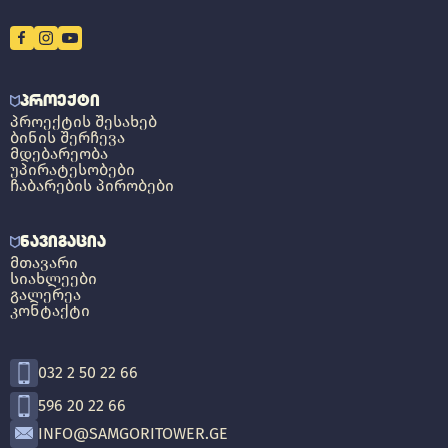
ᲞᲠᲝᲔᲥᲢᲘ
ᲞᲠᲝᲔᲥᲢᲘᲡ ᲨᲔᲡᲐᲮᲔᲑ
ᲑᲘᲜᲘᲡ ᲨᲔᲠᲩᲔᲕᲐ
ᲛᲓᲔᲑᲐᲠᲔᲝᲑᲐ
ᲣᲞᲘᲠᲐᲢᲔᲡᲝᲑᲔᲑᲘ
ᲩᲐᲑᲐᲠᲔᲑᲘᲡ ᲞᲘᲠᲝᲑᲔᲑᲘ
ᲜᲐᲕᲘᲒᲐᲪᲘᲐ
ᲛᲗᲐᲕᲐᲠᲘ
ᲡᲘᲐᲮᲚᲔᲔᲑᲘ
ᲒᲐᲚᲔᲠᲔᲐ
ᲙᲝᲜᲢᲐᲥᲢᲘ
032 2 50 22 66
596 20 22 66
INFO@SAMGORITOWER.GE