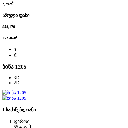
2,752₾
სრული ფასი
$58,170
152,464₾
$
₾
ბინა 1205
3D
2D
1 საძინებლიანი
ფართი
55.4 კვ.მ