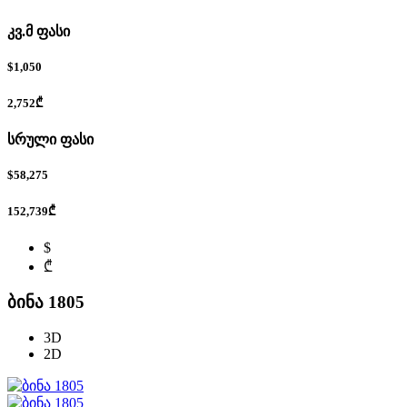
კვ.მ ფასი
$1,050
2,752₾
სრული ფასი
$58,275
152,739₾
$
₾
ბინა 1805
3D
2D