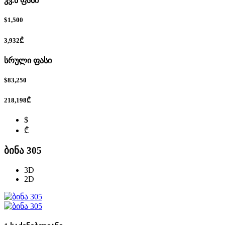
კვ.მ ფასი
$1,500
3,932₾
სრული ფასი
$83,250
218,198₾
$
₾
ბინა 305
3D
2D