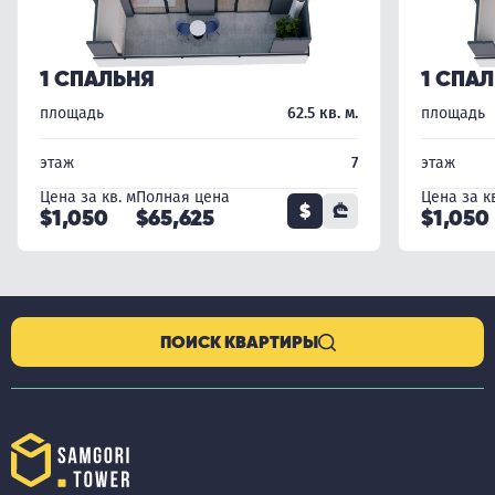
1 СПАЛЬНЯ
1 СПА
площадь
62.5 кв. м.
площадь
этаж
7
этаж
Цена за кв. м
Полная цена
Цена за кв
$
₾
$1,050
$65,625
$1,050
ПОИСК КВАРТИРЫ