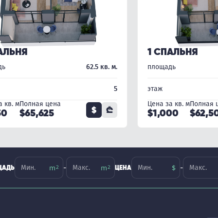
АЛЬНЯ
1 СПАЛЬНЯ
дь
62.5 кв. м.
площадь
5
этаж
 кв. м
Полная цена
Цена за кв. м
Полная 
$
₾
50
$65,625
$1,000
$62,5
-
-
ЩАДЬ
ЦЕНА