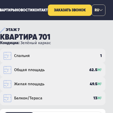
КВАРТИРЫ
НОВОСТИ
КОНТАКТ
ЗАКАЗАТЬ ЗВОНОК
RU
ЭТАЖ 7
КВАРТИРА 701
Кондициа:
Зелёный каркас
1
Спальня
62.5
М²
Общая площадь
49.5
М²
Жилая площадь
13
М²
Балкон/Тераса