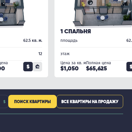
1 СПАЛЬНЯ
62.5 кв. м.
площадь
62.
12
этаж
цена
Цена за кв. м
Полная цена
$
₾
00
$1,050
$65,625
ПОИСК КВАРТИРЫ
ВСЕ КВАРТИРЫ НА ПРОДАЖУ