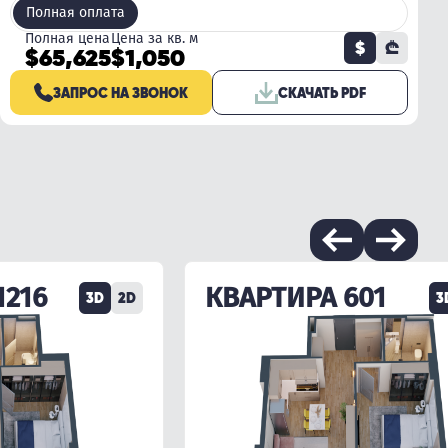
Полная оплата
Полная цена
Цена за кв. м
$
₾
$65,625
$1,050
ЗАПРОС НА ЗВОНОК
СКАЧАТЬ PDF
1216
КВАРТИРА 601
3D
2D
3