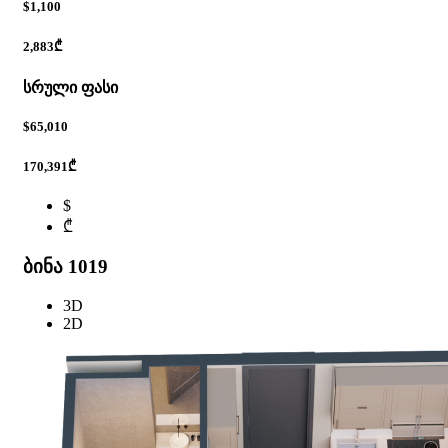
$1,100
2,883₾
სრული ფასი
$65,010
170,391₾
$
₾
ბინა 1019
3D
2D