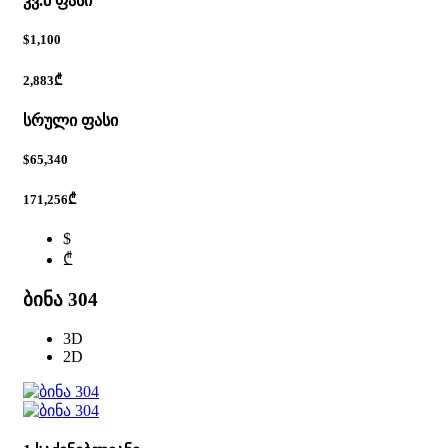
კვ.მ ფასი
$1,100
2,883₾
სრული ფასი
$65,340
171,256₾
$
₾
ბინა 304
3D
2D