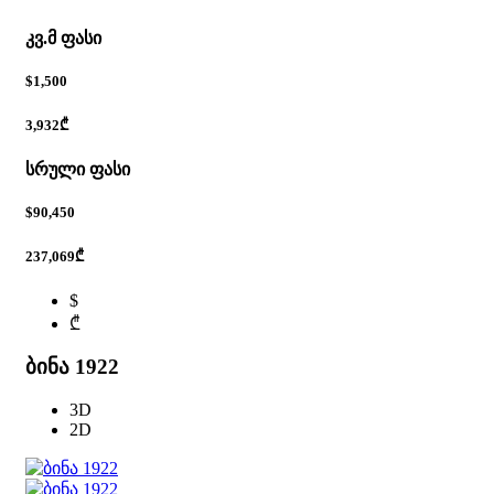
კვ.მ ფასი
$1,500
3,932₾
სრული ფასი
$90,450
237,069₾
$
₾
ბინა 1922
3D
2D