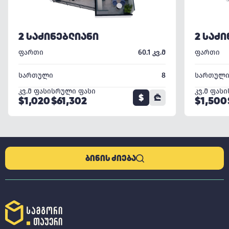
2 ᲡᲐᲫᲘᲜᲔᲑᲚᲘᲐᲜᲘ
2 ᲡᲐᲫ
ფართი
60.1 კვ.მ
ფართი
სართული
8
სართულ
კვ.მ ფასი
სრული ფასი
კვ.მ ფასი
$
₾
$1,020
$61,302
$1,500
ᲑᲘᲜᲘᲡ ᲫᲘᲔᲑᲐ