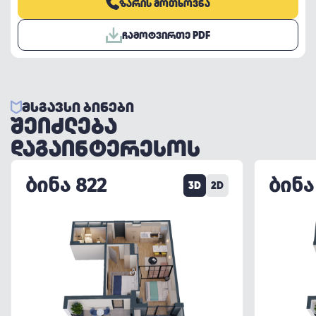
ᲖᲐᲠᲘᲡ ᲛᲝᲗᲮᲝᲕᲜᲐ
ᲩᲐᲛᲝᲢᲕᲘᲠᲗᲔ PDF
ᲛᲡᲒᲐᲕᲡᲘ ᲑᲘᲜᲔᲑᲘ
ᲨᲔᲘᲫᲚᲔᲑᲐ
ᲓᲐᲒᲐᲘᲜᲢᲔᲠᲔᲡᲝᲡ
ᲑᲘᲜᲐ 822
ᲑᲘᲜᲐ
3D
2D