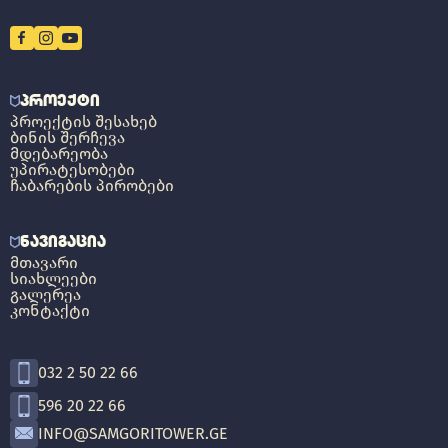
ᲞᲠᲝᲔᲥᲢᲘ
ᲞᲠᲝᲔᲥᲢᲘᲡ ᲨᲔᲡᲐᲮᲔᲑ
ᲑᲘᲜᲘᲡ ᲨᲔᲠᲩᲔᲕᲐ
ᲛᲓᲔᲑᲐᲠᲔᲝᲑᲐ
ᲣᲞᲘᲠᲐᲢᲔᲡᲝᲑᲔᲑᲘ
ᲩᲐᲑᲐᲠᲔᲑᲘᲡ ᲞᲘᲠᲝᲑᲔᲑᲘ
ᲜᲐᲕᲘᲒᲐᲪᲘᲐ
ᲛᲗᲐᲕᲐᲠᲘ
ᲡᲘᲐᲮᲚᲔᲔᲑᲘ
ᲒᲐᲚᲔᲠᲔᲐ
ᲙᲝᲜᲢᲐᲥᲢᲘ
032 2 50 22 66
596 20 22 66
INFO@SAMGORITOWER.GE