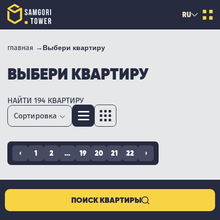
RU
главная
Выбери квартиру
ВЫБЕРИ КВАРТИРУ
НАЙТИ 194 КВАРТИРУ
‹
1
2
...
19
20
21
22
›
ПОИСК КВАРТИРЫ