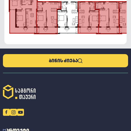
ᲑᲘᲜᲘᲡ ᲫᲘᲔᲑᲐ
ᲞᲠᲝᲔᲥᲢᲘ