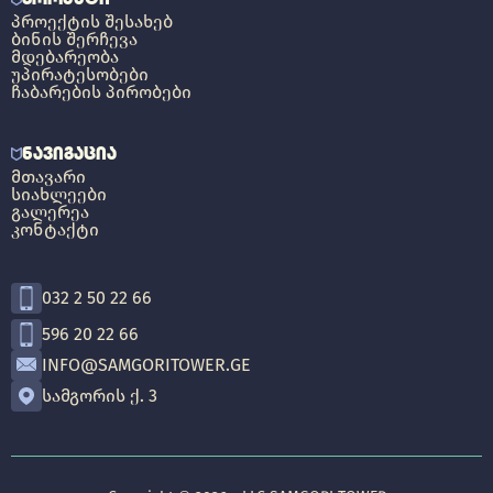
ᲞᲠᲝᲔᲥᲢᲘᲡ ᲨᲔᲡᲐᲮᲔᲑ
ᲑᲘᲜᲘᲡ ᲨᲔᲠᲩᲔᲕᲐ
ᲛᲓᲔᲑᲐᲠᲔᲝᲑᲐ
ᲣᲞᲘᲠᲐᲢᲔᲡᲝᲑᲔᲑᲘ
ᲩᲐᲑᲐᲠᲔᲑᲘᲡ ᲞᲘᲠᲝᲑᲔᲑᲘ
ᲜᲐᲕᲘᲒᲐᲪᲘᲐ
ᲛᲗᲐᲕᲐᲠᲘ
ᲡᲘᲐᲮᲚᲔᲔᲑᲘ
ᲒᲐᲚᲔᲠᲔᲐ
ᲙᲝᲜᲢᲐᲥᲢᲘ
032 2 50 22 66
596 20 22 66
INFO@SAMGORITOWER.GE
ᲡᲐᲛᲒᲝᲠᲘᲡ Ქ. 3