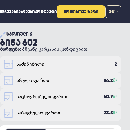
ᲔᲠᲩᲔᲕᲐ
ᲡᲘᲐᲮᲚᲔᲔᲑᲘ
ᲙᲝᲜᲢᲐᲥᲢᲘ
ᲛᲝᲘᲗᲮᲝᲕᲔ ᲖᲐᲠᲘ
GE
ᲡᲐᲠᲗᲣᲚᲘ 6
ᲑᲘᲜᲐ 602
ბარდება:
მწვანე კარკასის კონდიციით
2
საძინებელი
84.2
Მ²
სრული ფართი
60.7
Მ²
საცხოვრებელი ფართი
23.5
Მ²
საზაფხულო ფართი