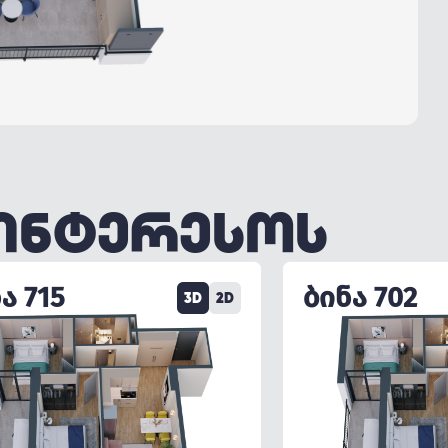
ᲐᲘᲜᲢᲔᲠᲔᲡᲝᲡ
Ა 715
ᲑᲘᲜᲐ 702
3D
2D