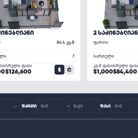
ᲫᲘᲜᲔᲑᲚᲘᲐᲜᲘ
2 ᲡᲐᲫᲘᲜᲔᲑᲚᲘᲐ
ი
84.4 კვ.მ
ფართი
ული
7
სართული
ასი
სრული ფასი
კვ.მ ფასი
სრული ფას
$
₾
00
$126,600
$1,000
$84,400
-
ᲤᲐᲠᲗᲘ
ᲤᲐᲡᲘ