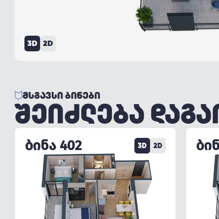
3D
2D
ᲛᲡᲒᲐᲕᲡᲘ ᲑᲘᲜᲔᲑᲘ
ᲨᲔᲘᲫᲚᲔᲑᲐ ᲓᲐᲒ
ᲑᲘᲜᲐ 402
ᲑᲘᲜ
3D
2D