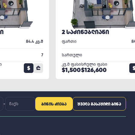
ᲜᲘ
2 ᲡᲐᲫᲘᲜᲔᲑᲚᲘᲐᲜᲘ
84.4 კვ.მ
ფართი
8
7
სართული
ი
კვ.მ ფასი
სრული ფასი
$
₾
$1,500
$126,600
-
ᲑᲘᲜᲘᲡ ᲫᲘᲔᲑᲐ
ᲧᲕᲔᲚᲐ ᲒᲐᲡᲐᲧᲘᲓᲘ ᲑᲘᲜᲐ