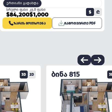
ერთიანი გადახდა
სრული ფასი
კვ.მ ფასი
$
₾
$84,200
$1,000
ᲖᲐᲠᲘᲡ ᲛᲝᲗᲮᲝᲕᲜᲐ
ᲩᲐᲛᲝᲢᲕᲘᲠᲗᲔ PDF
ᲑᲘᲜᲐ 815
3D
2D
3