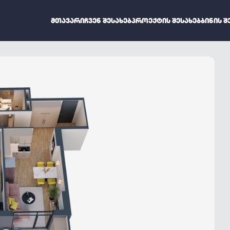
ᲛᲗᲐᲕᲐᲠᲘ
ᲩᲕᲔᲜ ᲨᲔᲡᲐᲮᲔᲑ
ᲞᲠᲝᲔᲥᲢᲘᲡ ᲨᲔᲡᲐᲮᲔᲑ
ᲑᲘᲜᲘᲡ Შ