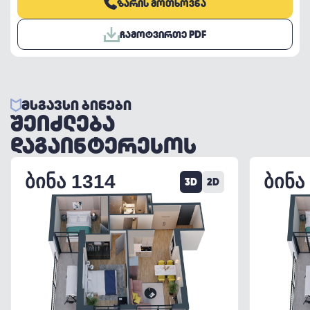
ᲖᲐᲠᲘᲡ ᲛᲝᲗᲮᲝᲕᲜᲐ
ᲩᲐᲛᲝᲢᲕᲘᲠᲗᲔ PDF
ᲛᲡᲒᲐᲕᲡᲘ ᲑᲘᲜᲔᲑᲘ
ᲨᲔᲘᲫᲚᲔᲑᲐ
ᲓᲐᲒᲐᲘᲜᲢᲔᲠᲔᲡᲝᲡ
ᲑᲘᲜᲐ 1314
ᲑᲘᲜᲐ
3D
2D