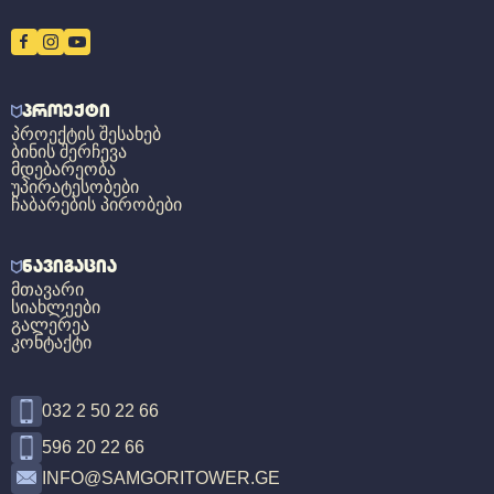
ᲞᲠᲝᲔᲥᲢᲘ
ᲞᲠᲝᲔᲥᲢᲘᲡ ᲨᲔᲡᲐᲮᲔᲑ
ᲑᲘᲜᲘᲡ ᲨᲔᲠᲩᲔᲕᲐ
ᲛᲓᲔᲑᲐᲠᲔᲝᲑᲐ
ᲣᲞᲘᲠᲐᲢᲔᲡᲝᲑᲔᲑᲘ
ᲩᲐᲑᲐᲠᲔᲑᲘᲡ ᲞᲘᲠᲝᲑᲔᲑᲘ
ᲜᲐᲕᲘᲒᲐᲪᲘᲐ
ᲛᲗᲐᲕᲐᲠᲘ
ᲡᲘᲐᲮᲚᲔᲔᲑᲘ
ᲒᲐᲚᲔᲠᲔᲐ
ᲙᲝᲜᲢᲐᲥᲢᲘ
032 2 50 22 66
596 20 22 66
INFO@SAMGORITOWER.GE