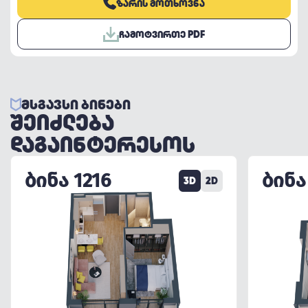
ᲖᲐᲠᲘᲡ ᲛᲝᲗᲮᲝᲕᲜᲐ
ᲩᲐᲛᲝᲢᲕᲘᲠᲗᲔ PDF
ᲛᲡᲒᲐᲕᲡᲘ ᲑᲘᲜᲔᲑᲘ
ᲨᲔᲘᲫᲚᲔᲑᲐ
ᲓᲐᲒᲐᲘᲜᲢᲔᲠᲔᲡᲝᲡ
ᲑᲘᲜᲐ 1216
ᲑᲘᲜᲐ
3D
2D