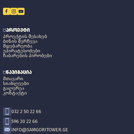
ᲞᲠᲝᲔᲥᲢᲘ
ᲞᲠᲝᲔᲥᲢᲘᲡ ᲨᲔᲡᲐᲮᲔᲑ
ᲑᲘᲜᲘᲡ ᲨᲔᲠᲩᲔᲕᲐ
ᲛᲓᲔᲑᲐᲠᲔᲝᲑᲐ
ᲣᲞᲘᲠᲐᲢᲔᲡᲝᲑᲔᲑᲘ
ᲩᲐᲑᲐᲠᲔᲑᲘᲡ ᲞᲘᲠᲝᲑᲔᲑᲘ
ᲜᲐᲕᲘᲒᲐᲪᲘᲐ
ᲛᲗᲐᲕᲐᲠᲘ
ᲡᲘᲐᲮᲚᲔᲔᲑᲘ
ᲒᲐᲚᲔᲠᲔᲐ
ᲙᲝᲜᲢᲐᲥᲢᲘ
032 2 50 22 66
596 20 22 66
INFO@SAMGORITOWER.GE