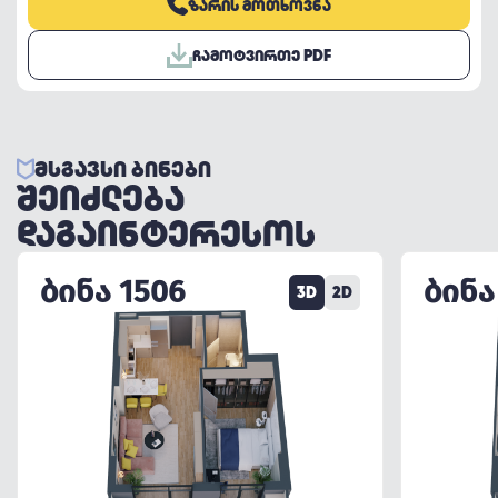
ᲖᲐᲠᲘᲡ ᲛᲝᲗᲮᲝᲕᲜᲐ
ᲩᲐᲛᲝᲢᲕᲘᲠᲗᲔ PDF
ᲛᲡᲒᲐᲕᲡᲘ ᲑᲘᲜᲔᲑᲘ
ᲨᲔᲘᲫᲚᲔᲑᲐ
ᲓᲐᲒᲐᲘᲜᲢᲔᲠᲔᲡᲝᲡ
ᲑᲘᲜᲐ 1506
ᲑᲘᲜᲐ
3D
2D