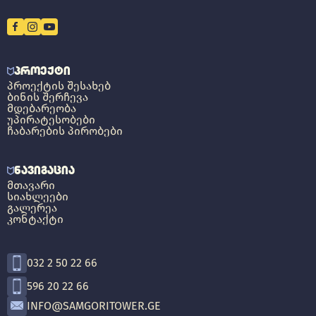
ᲞᲠᲝᲔᲥᲢᲘ
ᲞᲠᲝᲔᲥᲢᲘᲡ ᲨᲔᲡᲐᲮᲔᲑ
ᲑᲘᲜᲘᲡ ᲨᲔᲠᲩᲔᲕᲐ
ᲛᲓᲔᲑᲐᲠᲔᲝᲑᲐ
ᲣᲞᲘᲠᲐᲢᲔᲡᲝᲑᲔᲑᲘ
ᲩᲐᲑᲐᲠᲔᲑᲘᲡ ᲞᲘᲠᲝᲑᲔᲑᲘ
ᲜᲐᲕᲘᲒᲐᲪᲘᲐ
ᲛᲗᲐᲕᲐᲠᲘ
ᲡᲘᲐᲮᲚᲔᲔᲑᲘ
ᲒᲐᲚᲔᲠᲔᲐ
ᲙᲝᲜᲢᲐᲥᲢᲘ
032 2 50 22 66
596 20 22 66
INFO@SAMGORITOWER.GE